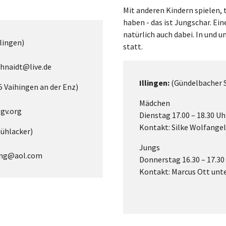
Mit anderen Kindern spielen, 
haben - das ist Jungschar. Ein
natürlich auch dabei. In und
lingen)
statt.
chnaidt@live.de
Illingen:
(Gündelbacher S
 Vaihingen an der Enz)
Mädchen
lgv.org
Dienstag 17.00 – 18.30 Uh
Kontakt: Silke Wolfange
Mühlacker)
Jungs
seng@aol.com
Donnerstag 16.30 – 17.30
Kontakt: Marcus Ott unt