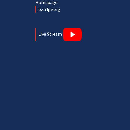
Homepage:
bzn.lgv.org
Live Stream